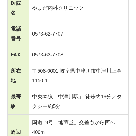
医院
やまだ内科クリニック
名
電話
0573-62-7707
番号
FAX
0573-62-7708
所在
〒508-0001 岐阜県中津川市中津川上金
地
1150-1
最寄
中央本線「中津川駅」 徒歩約16分／タ
駅
クシー約5分
国道19号「地蔵堂」交差点から西へ
周辺
400m