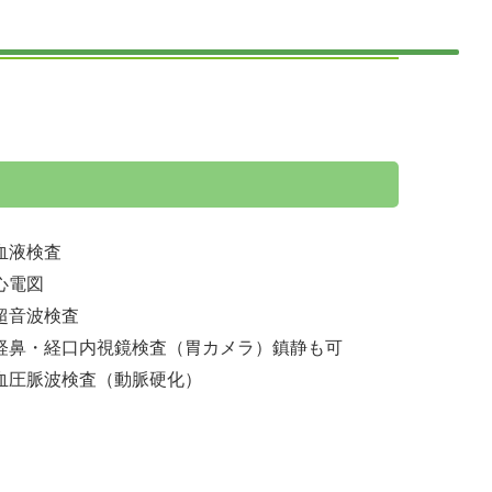
血液検査
心電図
超音波検査
経鼻・経口内視鏡検査（胃カメラ）鎮静も可
血圧脈波検査（動脈硬化）