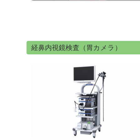
経鼻内視鏡検査（胃カメラ）